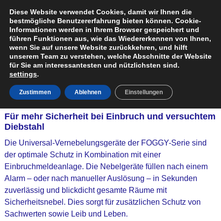
Diese Website verwendet Cookies, damit wir Ihnen die
bestmögliche Benutzererfahrung bieten können. Cookie-
Informationen werden in Ihrem Browser gespeichert und
führen Funktionen aus, wie das Wiedererkennen von Ihnen,
wenn Sie auf unsere Website zurückkehren, und hilft
Startseite
→
Nebeltechnik
unserem Team zu verstehen, welche Abschnitte der Website
für Sie am interessantesten und nützlichsten sind.
settings
.
FOGGY Schutznebelgerät
Zustimmen
Ablehnen
Einstellungen
Für mehr Sicherheit bei Einbruch und versuchtem
Diebstahl
Die Universal-Vernebelungsgeräte der FOGGY-Serie sind
der optimale Schutz in Kombination mit einer
Einbruchmeldeanlage. Die Nebelgeräte füllen nach einem
Alarm – oder nach manueller Auslösung – in Sekunden
zuverlässig und blickdicht gesamte Räume mit
Sicherheitsnebel. Dies sorgt für zusätzlichen Schutz von
Sachwerten sowie Leib und Leben.